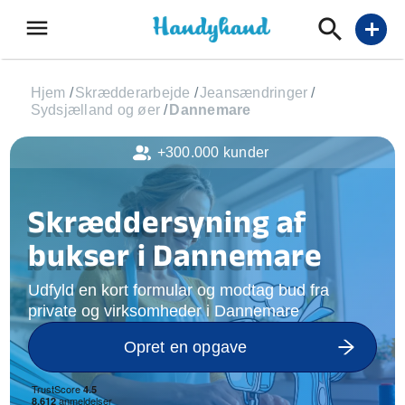
menu
add
Hjem
/
Skrædderarbejde
/
Jeansændringer
/
Sydsjælland og øer
/
Dannemare
+300.000 kunder
Skræddersyning af
bukser i Dannemare
Udfyld en kort formular og modtag bud fra
private og virksomheder i Dannemare
Opret en opgave