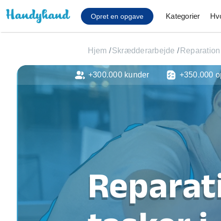
Kategorier
Hv
Opret en opgave
Hjem
/
Skrædderarbejde
/
Reparation 
+300.000 kunder
+350.000 o
Affaldsfjernelse
Afhentning af køles
Anlæg af terrasse
Cykel reparation
Flyttehjælp
Gulvlaminering
Hårde hvidevare Mon
Reparat
Hjælp til mobil, pc, 
Installation af ildste
Møbelsamling og mo
Ophængning af lam