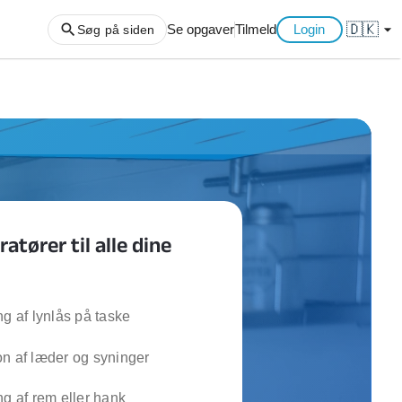
🇩🇰
arrow_drop_down
Se opgaver
Tilmeld
Login
Søg på siden
ng af haveaffald
ng af storskrald
slager
gger
atører til alle dine
ning
an
l hårde hvidevarer
belsamling
ng af lynlås på taske
n af læder og syninger
ng af køkken
ng af hjemme netværk
ng af rem eller hank