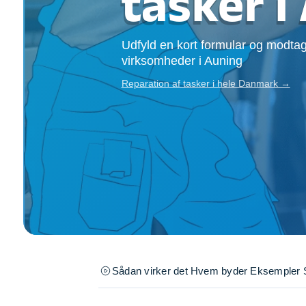
tasker i
Opsætning af skill
Tømrer
Udfyld en kort formular og modtag
Tunge løft
virksomheder i Auning
Underholdning
Se alle...
Reparation af tasker i hele Danmark →
Sådan virker det
Hvem byder
Eksempler