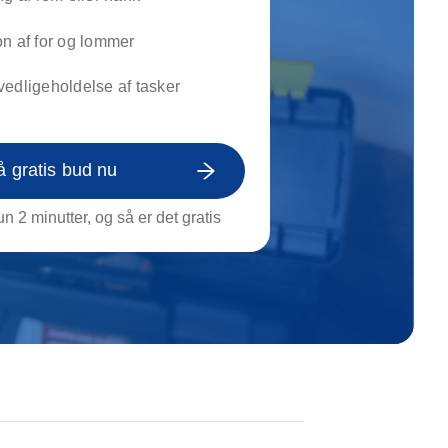
on af tagrende
rt af genstande
n af for og lommer
ngs rengøring
edligeholdelse af tasker
å gratis bud nu
n 2 minutter, og så er det gratis