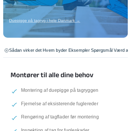
Duepigge på tagryg i hele Danmark →
Sådan virker det
Hvem byder
Eksempler
Spørgsmål
Værd at 
Montører til alle dine behov
Montering af duepigge på tagryggen
Fjernelse af eksisterende fuglereder
Rengøring af tagflader før montering
Inspektion af tag for fugleskader