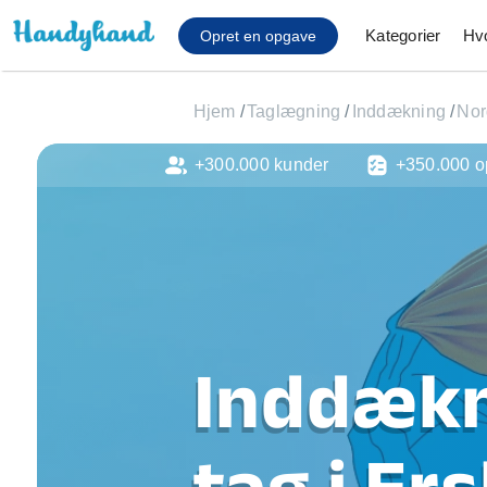
Kategorier
Hv
Opret en opgave
Hjem
/
Taglægning
/
Inddækning
/
Nor
+300.000 kunder
+350.000 o
Affaldsfjernelse
Afhentning af køles
Anlæg af terrasse
Cykel reparation
Flyttehjælp
Gulvlaminering
Hårde hvidevare Mon
Inddækn
Hjælp til mobil, pc, 
Installation af ildste
Møbelsamling og mo
tag i Ers
Ophængning af lam