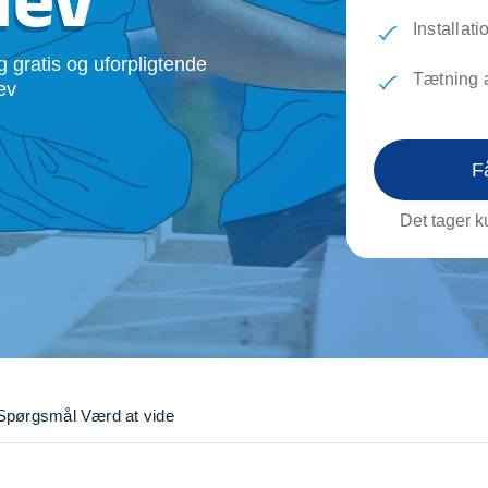
evæg
Rengøring
Reparati
Installat
Træfældning
Transpo
 gratis og uforpligtende
TV installation og opsætning
Udflytni
Tætning 
ev
Vinduespudsning
VVS
F
Det tager ku
Spørgsmål
Værd at vide