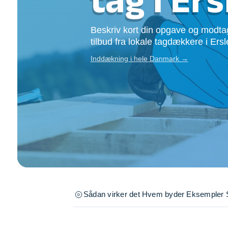
Opsætning af skill
Tømrer
Beskriv kort din opgave og modtag
Tunge løft
tilbud fra lokale tagdækkere i Ersl
Underholdning
Inddækning i hele Danmark →
Se alle...
Sådan virker det
Hvem byder
Eksempler