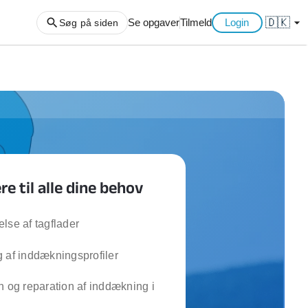
🇩🇰
arrow_drop_down
Se opgaver
Tilmeld
Login
Søg på siden
ng af haveaffald
ng af storskrald
slager
gger
 til alle dine behov
ning
an
l hårde hvidevarer
lse af tagflader
belsamling
 af inddækningsprofiler
ng af køkken
n og reparation af inddækning i
ng af hjemme netværk