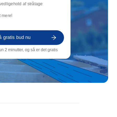
on af tagrende
edligehold af stråtage
rt af genstande
 mere!
ngs rengøring
å gratis bud nu
n 2 minutter, og så er det gratis