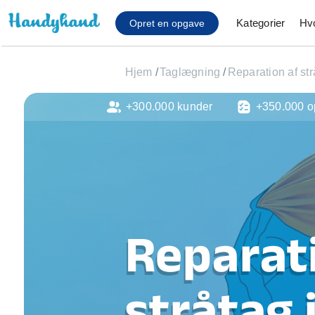
Kategorier
Hv
Opret en opgave
Hjem
/
Taglægning
/
Reparation af str
+300.000 kunder
+350.000 o
Affaldsfjernelse
Afhentning af køles
Anlæg af terrasse
Cykel reparation
Flyttehjælp
Gulvlaminering
Hårde hvidevare Mon
Reparat
Hjælp til mobil, pc, 
Installation af ildste
Møbelsamling og mo
stråtag 
Ophængning af lam