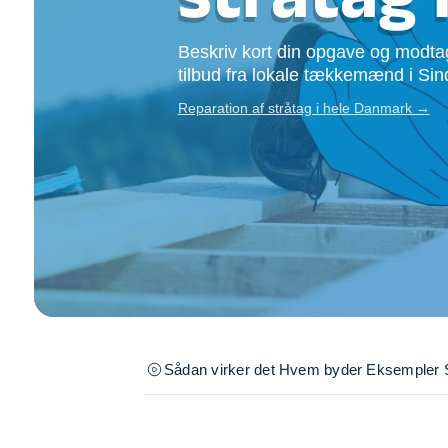
Opsætning af skill
Tømrer
Beskriv kort din opgave og modtag
Tunge løft
tilbud fra lokale tækkemænd i Sin
Underholdning
Reparation af stråtag i hele Danmark →
Se alle...
Sådan virker det
Hvem byder
Eksempler