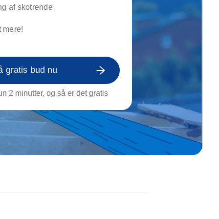
on af tagrende
ng af skotrende
rt af genstande
 mere!
ngs rengøring
å gratis bud nu
n 2 minutter, og så er det gratis