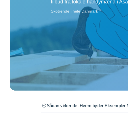
tilbud fra lokale handymænd i As
Opsætning af skill
Tømrer
Skotrende i hele Danmark →
Tunge løft
Underholdning
Se alle...
Sådan virker det
Hvem byder
Eksempler