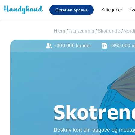
Kategorier
Hv
Opret en opgave
Hjem
/
Taglægning
/
Skotrende
/
Nordj
+300.000 kunder
+350.000 o
Affaldsfjernelse
Afhentning af køles
Anlæg af terrasse
Cykel reparation
Flyttehjælp
Gulvlaminering
Hårde hvidevare Mon
Skotren
Hjælp til mobil, pc, 
Installation af ildste
Møbelsamling og mo
Beskriv kort din opgave og modtag
Ophængning af lam