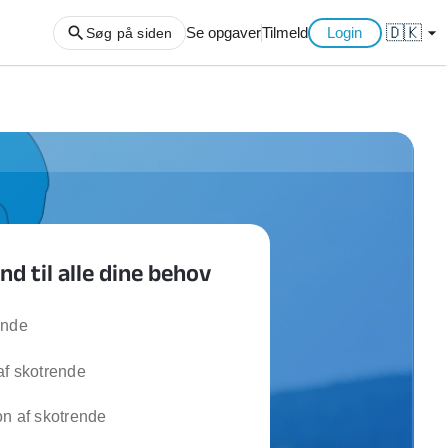
🇩🇰
arrow_drop_down
Se opgaver
Tilmeld
Login
Søg på siden
ng af haveaffald
ng af storskrald
slager
gger
 til alle dine behov
ning
an
l hårde hvidevarer
ende
belsamling
af skotrende
ng af køkken
n af skotrende
ng af hjemme netværk