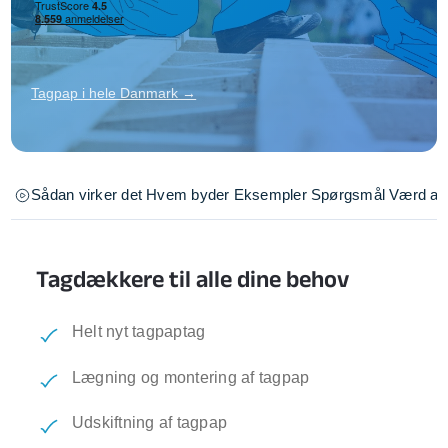
Tagpap i hele Danmark →
Sådan virker det
Hvem byder
Eksempler
Spørgsmål
Værd at 
Tagdækkere til alle dine behov
Helt nyt tagpaptag
Lægning og montering af tagpap
Udskiftning af tagpap