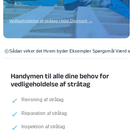
Vedligeholdelse af stråtag i hele Danmark →
Sådan virker det
Hvem byder
Eksempler
Spørgsmål
Værd at 
Handymen til alle dine behov for
vedligeholdelse af stråtag
Rensning af stråtag
Reparation af stråtag
Inspektion af stråtag