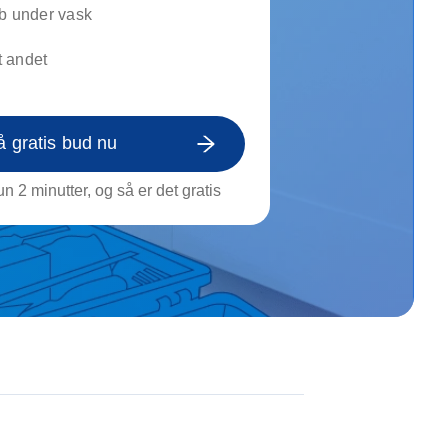
on af tagrende
øb under vask
rt af genstande
 andet
ngs rengøring
å gratis bud nu
n 2 minutter, og så er det gratis