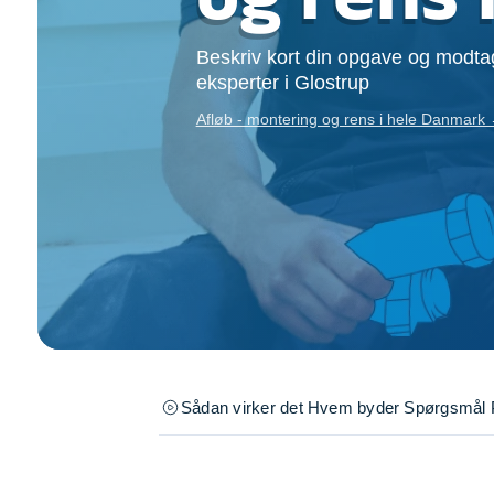
Opsætning af skill
Tømrer
Beskriv kort din opgave og modtag
Tunge løft
eksperter i Glostrup
Underholdning
Afløb - montering og rens i hele Danmark
Se alle...
Sådan virker det
Hvem byder
Spørgsmål