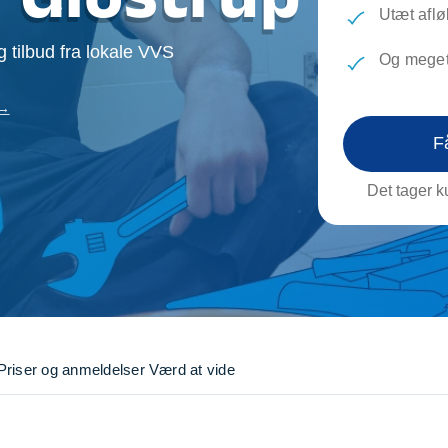
evæg
Rengøring
Reparati
Utæt afl
Træfældning
Transpo
 tilbud fra lokale VVS
Og meget
TV installation og opsætning
Udflytni
Vinduespudsning
VVS
 →
F
Det tager ku
Priser og anmeldelser
Værd at vide