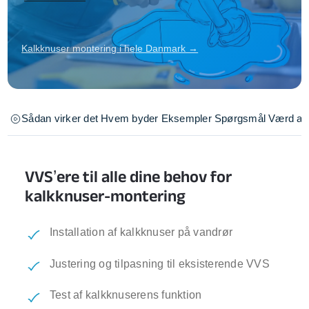
Kalkknuser montering i hele Danmark →
Sådan virker det
Hvem byder
Eksempler
Spørgsmål
Værd at 
VVS’ere til alle dine behov for
kalkknuser-montering
Installation af kalkknuser på vandrør
Justering og tilpasning til eksisterende VVS
Test af kalkknuserens funktion