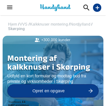
menu
add
Hjem
/
VVS
/
Kalkknuser montering
/
Nordjylland
/
Skørping
+300.000 kunder
Montering af
kalkknuser i Skørping
Udfyld en kort formular og modtag bud fra
private og virksomheder i Skørping
Opret en opgave