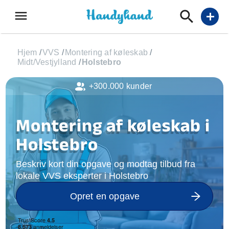
menu
add
Hjem
/
VVS
/
Montering af køleskab
/
Midt/Vestjylland
/
Holstebro
+300.000 kunder
Montering af køleskab i
Holstebro
Beskriv kort din opgave og modtag tilbud fra
lokale VVS eksperter i Holstebro
Opret en opgave