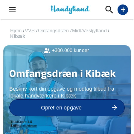
menu
add
Hjem
/
VVS
/
Omfangsdræn
/
Midt/Vestjylland
/
Kibæk
+300.000 kunder
Omfangsdræn i Kibæk
Beskriv kort din opgave og modtag tilbud fra
lokale håndværkere i Kibæk
Opret en opgave