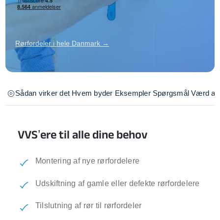
Rørfordeler i hele Danmark →
Sådan virker det
Hvem byder
Eksempler
Spørgsmål
Værd at 
VVS’ere til alle dine behov
Montering af nye rørfordelere
Udskiftning af gamle eller defekte rørfordelere
Tilslutning af rør til rørfordeler