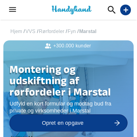
menu
add
Hjem
/
VVS
/
Rørfordeler
/
Fyn
/
Marstal
+300.000 kunder
Montering og
udskiftning af
rørfordeler i Marstal
Udfyld en kort formular og modtag bud fra
private og virksomheder i Marstal
Opret en opgave