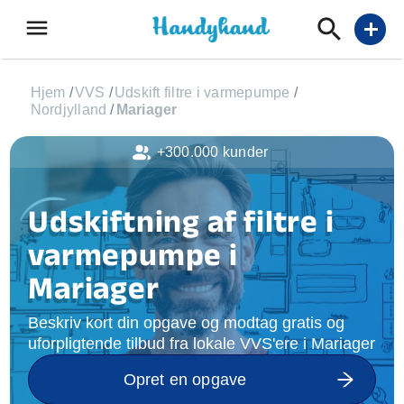
menu
add
Hjem
/
VVS
/
Udskift filtre i varmepumpe
/
Nordjylland
/
Mariager
+300.000 kunder
Udskiftning af filtre i
varmepumpe i
Mariager
Beskriv kort din opgave og modtag gratis og
uforpligtende tilbud fra lokale VVS'ere i Mariager
Opret en opgave