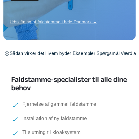
Udskiftning af faldstamme i hele Danmark →
Sådan virker det
Hvem byder
Eksempler
Spørgsmål
Værd at 
Faldstamme-specialister til alle dine
behov
Fjernelse af gammel faldstamme
Installation af ny faldstamme
Tilslutning til kloaksystem