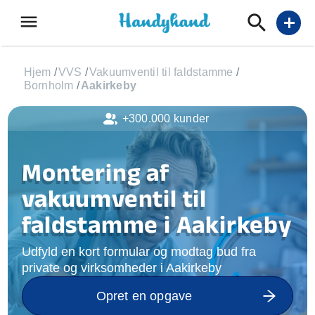
menu
add
Hjem
/
VVS
/
Vakuumventil til faldstamme
/
Bornholm
/
Aakirkeby
+300.000 kunder
Montering af
vakuumventil til
faldstamme i Aakirkeby
Udfyld en kort formular og modtag bud fra
private og virksomheder i Aakirkeby
Opret en opgave