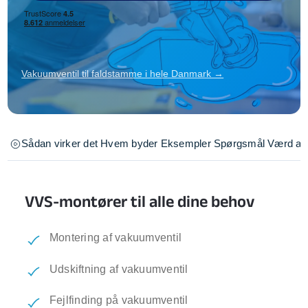
Vakuumventil til faldstamme i hele Danmark →
Sådan virker det
Hvem byder
Eksempler
Spørgsmål
Værd at 
VVS-montører til alle dine behov
Montering af vakuumventil
Udskiftning af vakuumventil
Fejlfinding på vakuumventil