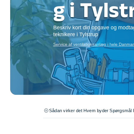
g i Tyls
Opsætning af skill
Tømrer
Tunge løft
Beskriv kort din opgave og modtag 
Underholdning
teknikere i Tylstrup
Se alle...
Service af ventilationsanlæg i hele Danma
Sådan virker det
Hvem byder
Spørgsmål