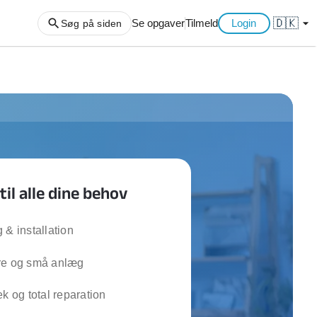
🇩🇰
arrow_drop_down
Se opgaver
Tilmeld
Login
Søg på siden
ng af haveaffald
ng af storskrald
slager
gger
til alle dine behov
ning
an
l hårde hvidevarer
 & installation
belsamling
re og små anlæg
ng af køkken
ek og total reparation
ng af hjemme netværk