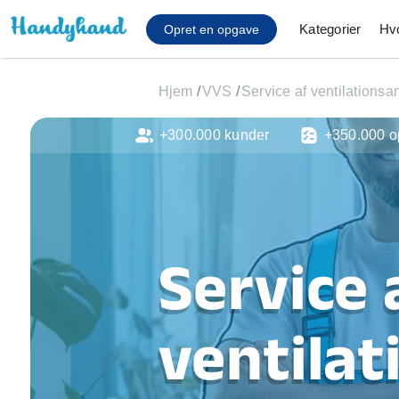
Kategorier
Hv
Opret en opgave
Hjem
/
VVS
/
Service af ventilations
+300.000 kunder
+350.000 o
Affaldsfjernelse
Afhentning af køles
Anlæg af terrasse
Cykel reparation
Flyttehjælp
Service 
Gulvlaminering
Hårde hvidevare Mon
Hjælp til mobil, pc, 
ventila
Installation af ildste
Møbelsamling og mo
Ophængning af lam