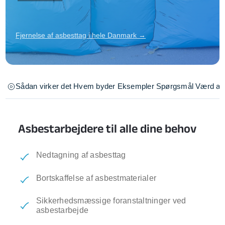
Fjernelse af asbesttag i hele Danmark →
Sådan virker det
Hvem byder
Eksempler
Spørgsmål
Værd at 
Asbestarbejdere til alle dine behov
Nedtagning af asbesttag
Bortskaffelse af asbestmaterialer
Sikkerhedsmæssige foranstaltninger ved
asbestarbejde