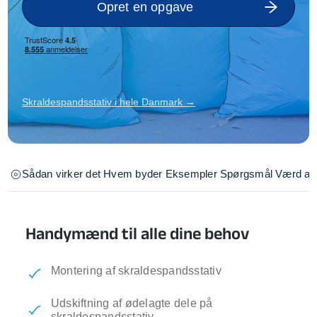
Opret en opgave
Skraldespandsstativ i hele Danmark →
Sådan virker det
Hvem byder
Eksempler
Spørgsmål
Værd at 
Handymænd til alle dine behov
Montering af skraldespandsstativ
Udskiftning af ødelagte dele på
skraldespandsstativ