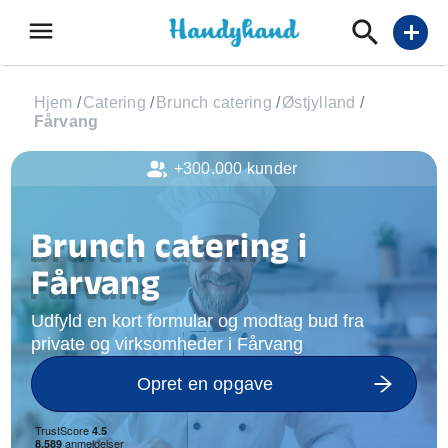
menu
add
Hjem
/
Catering
/
Brunch catering
/
Østjylland
/
Fårvang
+300.000 kunder
Brunch catering i
Fårvang
Udfyld en kort formular og modtag bud fra
private og virksomheder i Fårvang
Opret en opgave