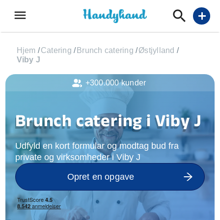
menu
add
Hjem
/
Catering
/
Brunch catering
/
Østjylland
/
Viby J
+300.000 kunder
Brunch catering i Viby J
Udfyld en kort formular og modtag bud fra
private og virksomheder i Viby J
Opret en opgave