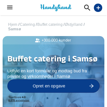
menu
add
Hjem
/
Catering
/
Buffet catering
/
Østjylland
/
Samsø
+300.000 kunder
Buffet catering i Samsø
Udfyld en kort formular og modtag bud fra
private og virksomheder i Samsø
Opret en opgave