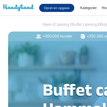
Kategorier
Hv
Opret en opgave
Hjem
/
Catering
/
Buffet catering
/
Østj
+300.000 kunder
+350.000 o
Affaldsfjernelse
Afhentning af køles
Anlæg af terrasse
Cykel reparation
Flyttehjælp
Gulvlaminering
Hårde hvidevare Mon
Buffet c
Hjælp til mobil, pc, 
Installation af ildste
Møbelsamling og mo
Ophængning af lam