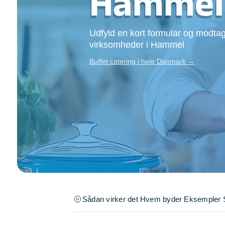
Hammel
Opsætning af skill
Tømrer
Udfyld en kort formular og modtag
Tunge løft
virksomheder i Hammel
Underholdning
Se alle...
Buffet catering i hele Danmark →
Sådan virker det
Hvem byder
Eksempler