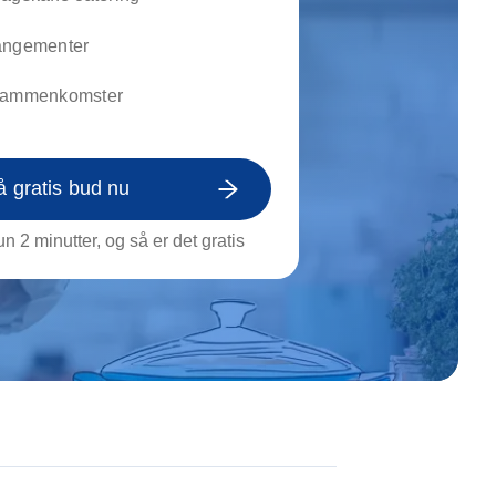
on af tagrende
rt af genstande
angementer
ngs rengøring
sammenkomster
å gratis bud nu
n 2 minutter, og så er det gratis