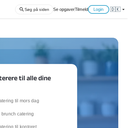
🇩🇰
arrow_drop_down
Se opgaver
Tilmeld
Login
Søg på siden
ng af haveaffald
ng af storskrald
slager
gger
erere til alle dine
ning
an
l hårde hvidevarer
belsamling
tering til mors dag
brunch catering
ng af køkken
ng af hjemme netværk
tering til kontoret