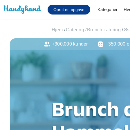
Kategorier
Hv
Opret en opgave
Hjem
/
Catering
/
Brunch catering
/
Øs
+300.000 kunder
+350.000 o
Affaldsfjernelse
Afhentning af køles
Anlæg af terrasse
Cykel reparation
Flyttehjælp
Gulvlaminering
Hårde hvidevare Mon
Brunch c
Hjælp til mobil, pc, 
Installation af ildste
Møbelsamling og mo
Ophængning af lam