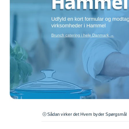
Hammel
Opsætning af skill
Tømrer
Udfyld en kort formular og modtag
Tunge løft
virksomheder i Hammel
Underholdning
Se alle...
Brunch catering i hele Danmark →
Sådan virker det
Hvem byder
Spørgsmål