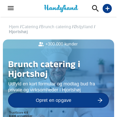
menu
add
Hjem
/
Catering
/
Brunch catering
/
Østjylland
/
Hjortshøj
+300.000 kunder
Brunch catering i
Hjortshøj
Udfyld en kort formular og modtag bud fra
private og virksomheder i Hjortshøj
Opret en opgave