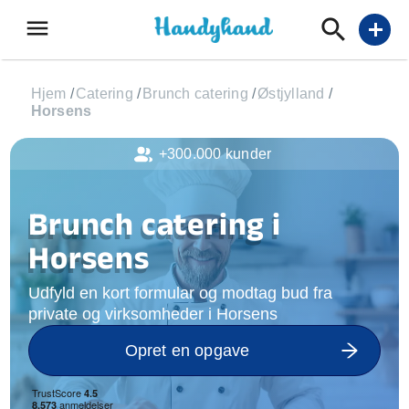
menu
add
Hjem
/
Catering
/
Brunch catering
/
Østjylland
/
Horsens
+300.000 kunder
Brunch catering i
Horsens
Udfyld en kort formular og modtag bud fra
private og virksomheder i Horsens
Opret en opgave