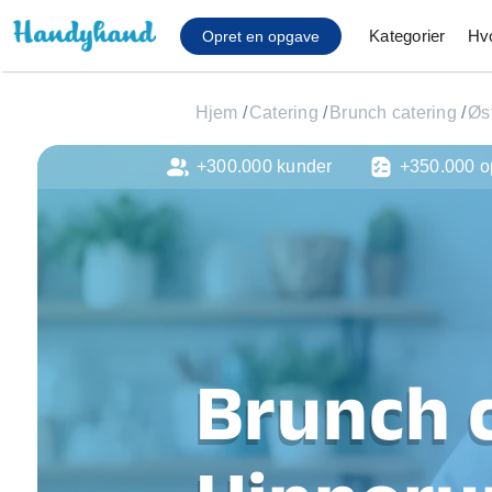
Kategorier
Hv
Opret en opgave
Hjem
/
Catering
/
Brunch catering
/
Øs
+300.000 kunder
+350.000 o
Affaldsfjernelse
Afhentning af køles
Anlæg af terrasse
Cykel reparation
Flyttehjælp
Gulvlaminering
Hårde hvidevare Mon
Brunch c
Hjælp til mobil, pc, 
Installation af ildste
Møbelsamling og mo
Ophængning af lam