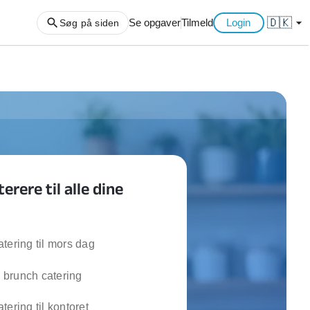
🇩🇰
arrow_drop_down
Se opgaver
Tilmeld
Login
Søg på siden
ng af haveaffald
ng af storskrald
slager
gger
erere til alle dine
ning
an
l hårde hvidevarer
belsamling
tering til mors dag
brunch catering
ng af køkken
ng af hjemme netværk
tering til kontoret