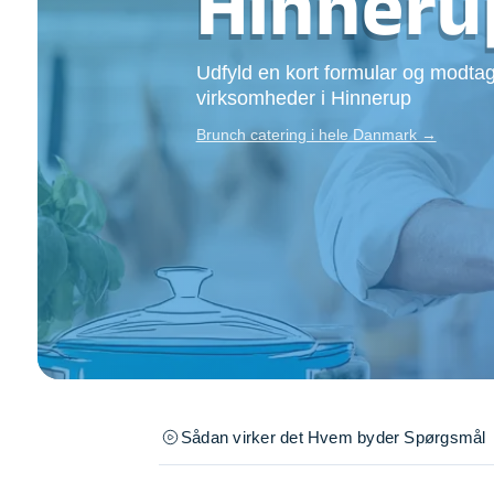
Hinneru
Opsætning af skill
Tømrer
Udfyld en kort formular og modtag
Tunge løft
virksomheder i Hinnerup
Underholdning
Se alle...
Brunch catering i hele Danmark →
Sådan virker det
Hvem byder
Spørgsmål