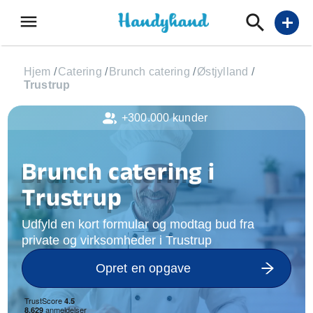
menu
add
Hjem
/
Catering
/
Brunch catering
/
Østjylland
/
Trustrup
+300.000 kunder
Brunch catering i
Trustrup
Udfyld en kort formular og modtag bud fra
private og virksomheder i Trustrup
Opret en opgave