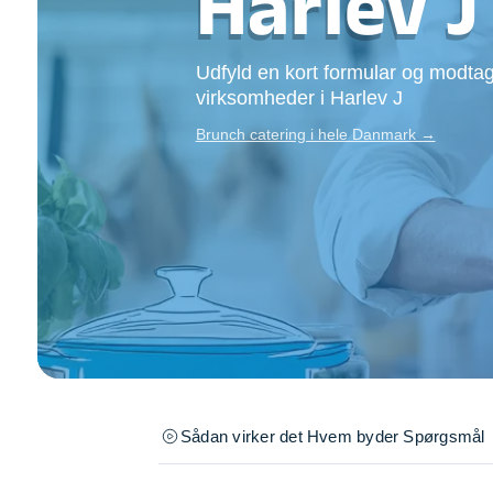
Harlev J
Opsætning af skill
Tømrer
Udfyld en kort formular og modtag
Tunge løft
virksomheder i Harlev J
Underholdning
Se alle...
Brunch catering i hele Danmark →
Sådan virker det
Hvem byder
Spørgsmål