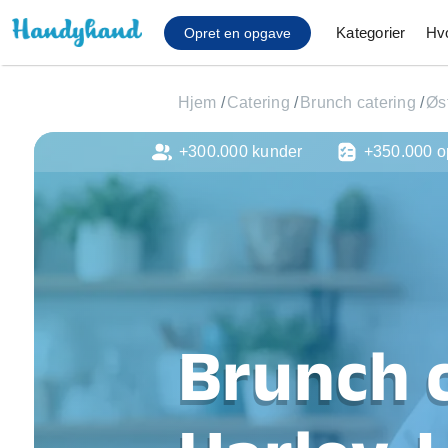
Kategorier
Hv
Opret en opgave
Hjem
/
Catering
/
Brunch catering
/
Øs
+300.000 kunder
+350.000 o
Affaldsfjernelse
Afhentning af køles
Anlæg af terrasse
Cykel reparation
Flyttehjælp
Gulvlaminering
Hårde hvidevare Mon
Brunch c
Hjælp til mobil, pc, 
Installation af ildste
Møbelsamling og mo
Ophængning af lam