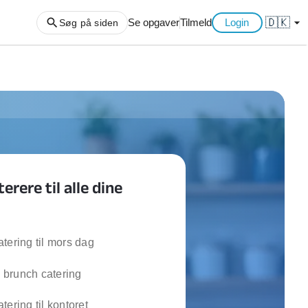
🇩🇰
arrow_drop_down
Se opgaver
Tilmeld
Login
Søg på siden
ng af haveaffald
ng af storskrald
slager
gger
erere til alle dine
ning
an
l hårde hvidevarer
belsamling
tering til mors dag
brunch catering
ng af køkken
ng af hjemme netværk
tering til kontoret