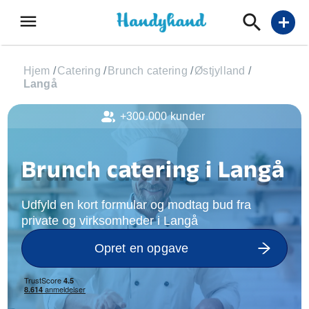
menu
add
Hjem
/
Catering
/
Brunch catering
/
Østjylland
/
Langå
+300.000 kunder
Brunch catering i Langå
Udfyld en kort formular og modtag bud fra
private og virksomheder i Langå
Opret en opgave