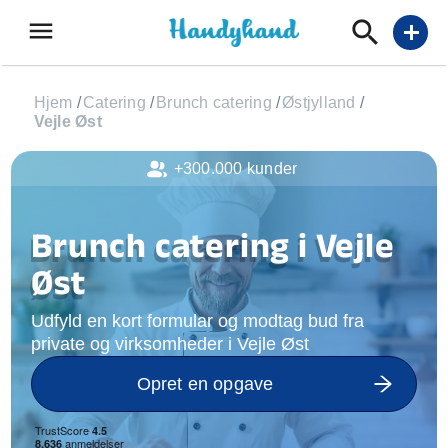
menu
add
Hjem
/
Catering
/
Brunch catering
/
Østjylland
/
Vejle Øst
+300.000 kunder
Brunch catering i Vejle
Øst
Udfyld en kort formular og modtag bud fra
private og virksomheder i Vejle Øst
Opret en opgave