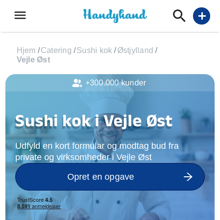
menu
add
Hjem
/
Catering
/
Sushi kok
/
Østjylland
/
Vejle Øst
+300.000 kunder
Sushi kok i Vejle Øst
Udfyld en kort formular og modtag bud fra
private og virksomheder i Vejle Øst
Opret en opgave