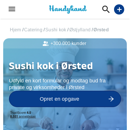
menu
add
Hjem
/
Catering
/
Sushi kok
/
Østjylland
/
Ørsted
+300.000 kunder
Sushi kok i Ørsted
Udfyld en kort formular og modtag bud fra
private og virksomheder i Ørsted
Opret en opgave