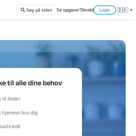
🇩🇰
arrow_drop_down
Se opgaver
Tilmeld
Login
Søg på siden
ng af haveaffald
ng af storskrald
slager
gger
e til alle dine behov
ning
an
l hårde hvidevarer
til fester
belsamling
k hjemme hos dig
ng af køkken
sushi-kok
ng af hjemme netværk