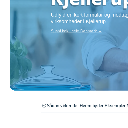
Opsætning af skill
Tømrer
Udfyld en kort formular og modtag
Tunge løft
virksomheder i Kjellerup
Underholdning
Sushi kok i hele Danmark →
Se alle...
Sådan virker det
Hvem byder
Eksempler