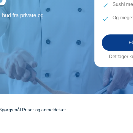
evæg
Rengøring
Reparati
Sushi me
Træfældning
Transpo
 bud fra private og
Og meget
TV installation og opsætning
Udflytni
Vinduespudsning
VVS
F
Det tager ku
Spørgsmål
Priser og anmeldelser