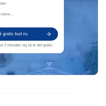
on af tagrende
ster
rt af genstande
 mere...
ngs rengøring
å gratis bud nu
n 2 minutter, og så er det gratis