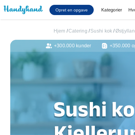
Kategorier
Hv
Opret en opgave
Hjem
/
Catering
/
Sushi kok
/
Østjylla
+300.000 kunder
+350.000 o
Affaldsfjernelse
Afhentning af køles
Anlæg af terrasse
Cykel reparation
Flyttehjælp
Gulvlaminering
Hårde hvidevare Mon
Sushi ko
Hjælp til mobil, pc, 
Installation af ildste
Møbelsamling og mo
Kjelleru
Ophængning af lam