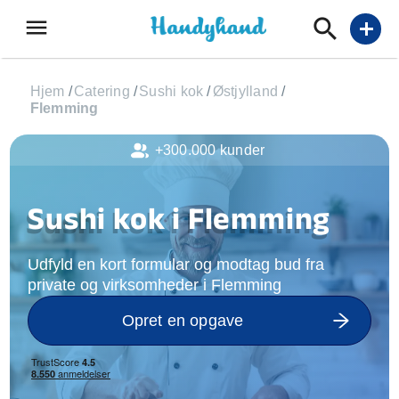
menu
add
Hjem
/
Catering
/
Sushi kok
/
Østjylland
/
Flemming
+300.000 kunder
Sushi kok i Flemming
Udfyld en kort formular og modtag bud fra
private og virksomheder i Flemming
Opret en opgave