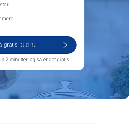
on af tagrende
ster
rt af genstande
 mere...
ngs rengøring
å gratis bud nu
n 2 minutter, og så er det gratis