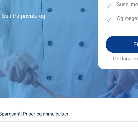
evæg
Rengøring
Reparati
Sushi me
Træfældning
Transpo
 bud fra private og
Og meget
TV installation og opsætning
Udflytni
Vinduespudsning
VVS
F
Det tager ku
Spørgsmål
Priser og anmeldelser