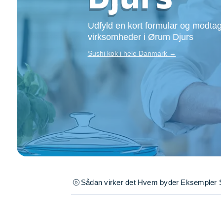
Opsætning af skill
Tømrer
Udfyld en kort formular og modtag
Tunge løft
virksomheder i Ørum Djurs
Underholdning
Sushi kok i hele Danmark →
Se alle...
Sådan virker det
Hvem byder
Eksempler