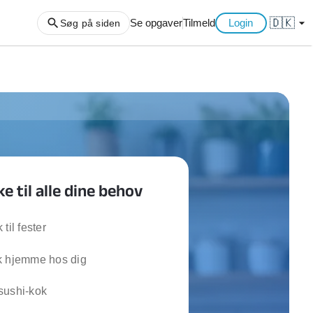
🇩🇰
arrow_drop_down
Se opgaver
Tilmeld
Login
Søg på siden
ng af haveaffald
ng af storskrald
slager
gger
e til alle dine behov
ning
an
l hårde hvidevarer
til fester
belsamling
k hjemme hos dig
ng af køkken
sushi-kok
ng af hjemme netværk