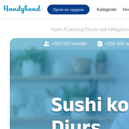
Kategorier
Hv
Opret en opgave
Hjem
/
Catering
/
Sushi kok
/
Østjylla
+300.000 kunder
+350.000 o
Affaldsfjernelse
Afhentning af køles
Anlæg af terrasse
Cykel reparation
Flyttehjælp
Gulvlaminering
Hårde hvidevare Mon
Sushi ko
Hjælp til mobil, pc, 
Installation af ildste
Møbelsamling og mo
Djurs
Ophængning af lam