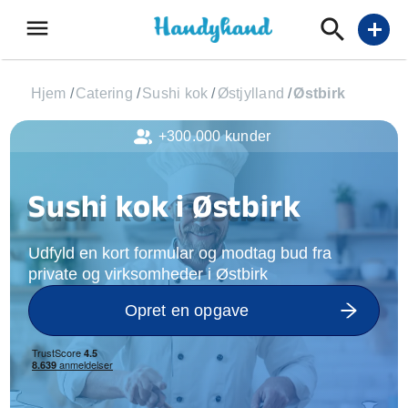
menu
add
Hjem
/
Catering
/
Sushi kok
/
Østjylland
/
Østbirk
+300.000 kunder
Sushi kok i Østbirk
Udfyld en kort formular og modtag bud fra
private og virksomheder i Østbirk
Opret en opgave