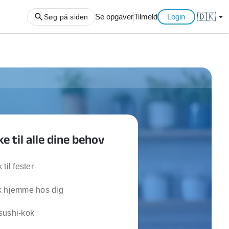
🇩🇰
arrow_drop_down
Se opgaver
Tilmeld
Login
Søg på siden
ng af haveaffald
ng af storskrald
slager
gger
e til alle dine behov
ning
an
l hårde hvidevarer
til fester
belsamling
k hjemme hos dig
ng af køkken
sushi-kok
ng af hjemme netværk