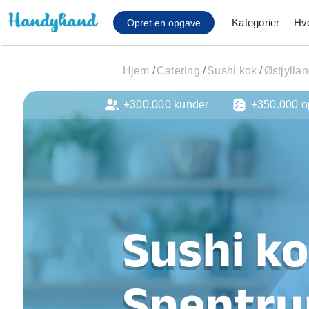
Kategorier
Hv
Opret en opgave
Hjem
/
Catering
/
Sushi kok
/
Østjylla
+300.000 kunder
+350.000 o
Affaldsfjernelse
Afhentning af køles
Anlæg af terrasse
Cykel reparation
Flyttehjælp
Gulvlaminering
Hårde hvidevare Mon
Sushi ko
Hjælp til mobil, pc, 
Installation af ildste
Møbelsamling og mo
Spentru
Ophængning af lam