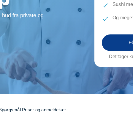
evæg
Rengøring
Reparati
Sushi me
Træfældning
Transpo
 bud fra private og
Og meget
TV installation og opsætning
Udflytni
Vinduespudsning
VVS
F
Det tager ku
Spørgsmål
Priser og anmeldelser