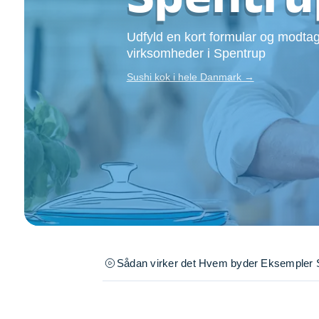
Opsætning af skill
Tømrer
Udfyld en kort formular og modtag
Tunge løft
virksomheder i Spentrup
Underholdning
Sushi kok i hele Danmark →
Se alle...
Sådan virker det
Hvem byder
Eksempler