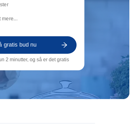
on af tagrende
ster
rt af genstande
 mere...
ngs rengøring
å gratis bud nu
n 2 minutter, og så er det gratis