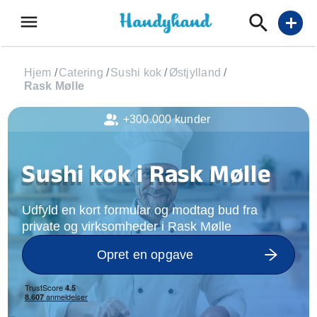
menu
add
Hjem
/
Catering
/
Sushi kok
/
Østjylland
/
Rask Mølle
+300.000 kunder
Sushi kok i Rask Mølle
Udfyld en kort formular og modtag bud fra
private og virksomheder i Rask Mølle
Opret en opgave