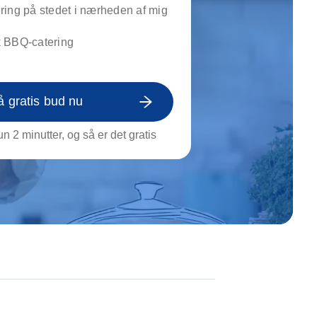
on af tagrende
ing på stedet i nærheden af mig
rt af genstande
 BBQ-catering
ngs rengøring
å gratis bud nu
n 2 minutter, og så er det gratis