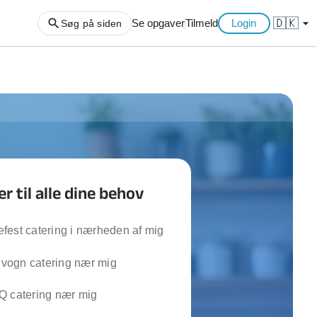
🇩🇰
arrow_drop_down
Se opgaver
Tilmeld
Login
Søg på siden
ng af haveaffald
ng af storskrald
slager
gger
er til alle dine behov
ning
an
l hårde hvidevarer
fest catering i nærheden af mig
belsamling
ogn catering nær mig
ng af køkken
Q catering nær mig
ng af hjemme netværk