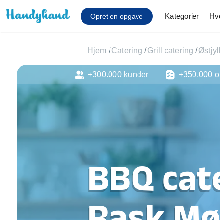
Kategorier
Hv
Opret en opgave
Hjem
/
Catering
/
Grill catering
/
Østjyl
+300.000 kunder
+350.000 o
Affaldsfjernelse
Afhentning af køles
Anlæg af terrasse
Cykel reparation
Flyttehjælp
Gulvlaminering
Hårde hvidevare Mon
BBQ cate
Hjælp til mobil, pc, 
Installation af ildste
Møbelsamling og mo
Rask Mø
Ophængning af lam