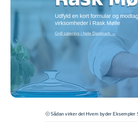
Opsætning af skill
Tømrer
Udfyld en kort formular og modtag
Tunge løft
virksomheder i Rask Mølle
Underholdning
Grill catering i hele Danmark →
Se alle...
Sådan virker det
Hvem byder
Eksempler