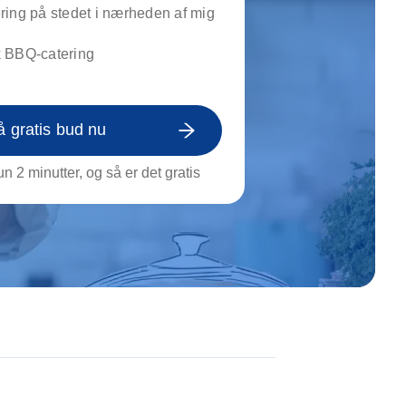
on af tagrende
ing på stedet i nærheden af mig
rt af genstande
 BBQ-catering
ngs rengøring
å gratis bud nu
n 2 minutter, og så er det gratis