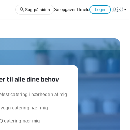
🇩🇰
arrow_drop_down
Se opgaver
Tilmeld
Login
Søg på siden
ng af haveaffald
ng af storskrald
slager
gger
er til alle dine behov
ning
an
l hårde hvidevarer
fest catering i nærheden af mig
belsamling
ogn catering nær mig
ng af køkken
Q catering nær mig
ng af hjemme netværk