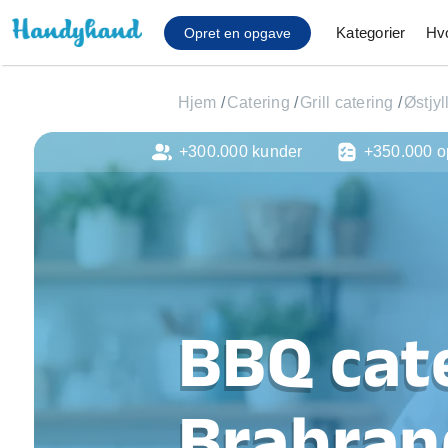
Kategorier
Hv
Opret en opgave
Hjem
/
Catering
/
Grill catering
/
Østjyl
+300.000 kunder
+350.000 o
Affaldsfjernelse
Afhentning af køles
Anlæg af terrasse
Cykel reparation
Flyttehjælp
Gulvlaminering
Hårde hvidevare Mon
BBQ cate
Hjælp til mobil, pc, 
Installation af ildste
Møbelsamling og mo
Brabran
Ophængning af lam