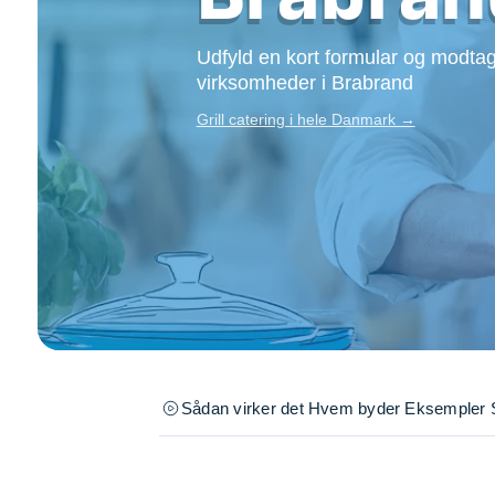
Opsætning af skill
Tømrer
Udfyld en kort formular og modtag
Tunge løft
virksomheder i Brabrand
Underholdning
Grill catering i hele Danmark →
Se alle...
Sådan virker det
Hvem byder
Eksempler