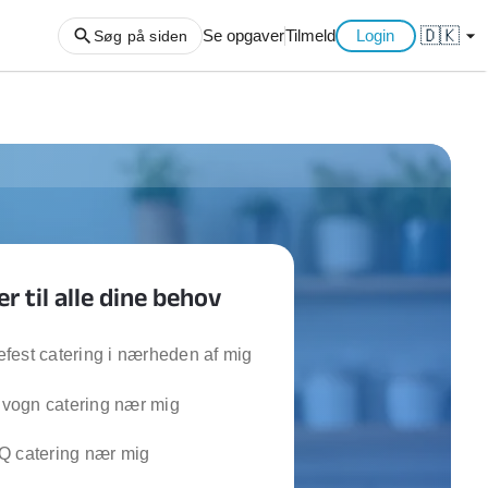
🇩🇰
arrow_drop_down
Se opgaver
Tilmeld
Login
Søg på siden
ng af haveaffald
ng af storskrald
slager
gger
er til alle dine behov
ning
an
l hårde hvidevarer
fest catering i nærheden af mig
belsamling
ogn catering nær mig
ng af køkken
Q catering nær mig
ng af hjemme netværk