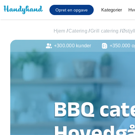
Kategorier
Hv
Opret en opgave
Hjem
/
Catering
/
Grill catering
/
Østjyl
+300.000 kunder
+350.000 o
Affaldsfjernelse
Afhentning af køles
Anlæg af terrasse
Cykel reparation
Flyttehjælp
Gulvlaminering
Hårde hvidevare Mon
BBQ cate
Hjælp til mobil, pc, 
Installation af ildste
Møbelsamling og mo
Hovedg
Ophængning af lam