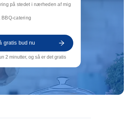
on af tagrende
ing på stedet i nærheden af mig
rt af genstande
 BBQ-catering
ngs rengøring
å gratis bud nu
n 2 minutter, og så er det gratis