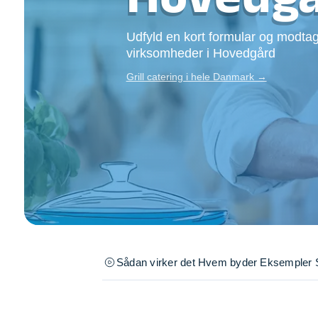
Opsætning af skill
Tømrer
Udfyld en kort formular og modtag
Tunge løft
virksomheder i Hovedgård
Underholdning
Grill catering i hele Danmark →
Se alle...
Sådan virker det
Hvem byder
Eksempler