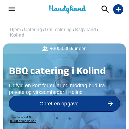
menu
add
Hjem
/
Catering
/
Grill catering
/
Østjylland
/
Kolind
+300.000 kunder
BBQ catering i Kolind
Udfyld en kort formular og modtag bud fra
private og virksomheder i Kolind
Opret en opgave