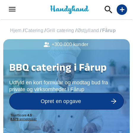
menu
add
Hjem
/
Catering
/
Grill catering
/
Østjylland
/
Fårup
+300.000 kunder
BBQ catering i Fårup
Udfyld en kort formular og modtag bud fra
private og virksomheder i Fårup
Opret en opgave