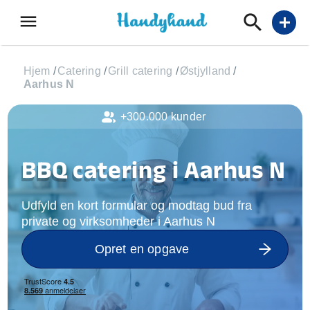
menu
add
Hjem
/
Catering
/
Grill catering
/
Østjylland
/
Aarhus N
+300.000 kunder
BBQ catering i Aarhus N
Udfyld en kort formular og modtag bud fra
private og virksomheder i Aarhus N
Opret en opgave