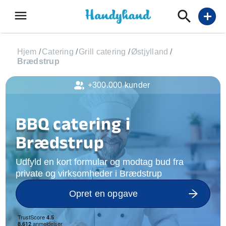
menu
add
Hjem
/
Catering
/
Grill catering
/
Østjylland
/
Brædstrup
+300.000 kunder
BBQ catering i
Brædstrup
Udfyld en kort formular og modtag bud fra
private og virksomheder i Brædstrup
Opret en opgave