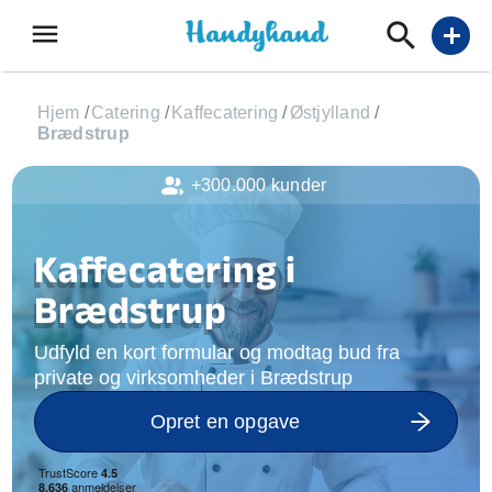
menu
add
Hjem
/
Catering
/
Kaffecatering
/
Østjylland
/
Brædstrup
+300.000 kunder
Kaffecatering i
Brædstrup
Udfyld en kort formular og modtag bud fra
private og virksomheder i Brædstrup
Opret en opgave