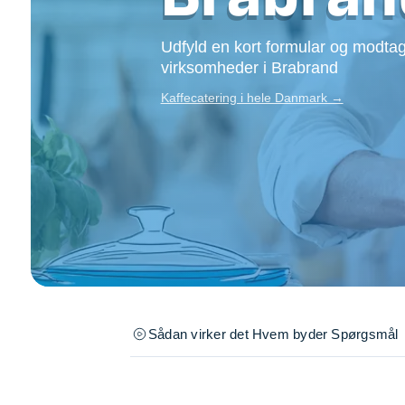
Opsætning af skill
Tømrer
Udfyld en kort formular og modtag
Tunge løft
virksomheder i Brabrand
Underholdning
Kaffecatering i hele Danmark →
Se alle...
Sådan virker det
Hvem byder
Spørgsmål