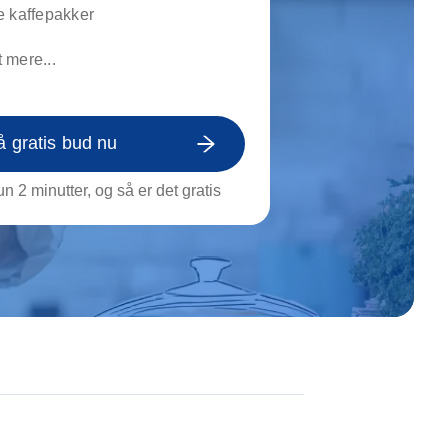
on af tagrende
e kaffepakker
rt af genstande
 mere...
ngs rengøring
å gratis bud nu
n 2 minutter, og så er det gratis