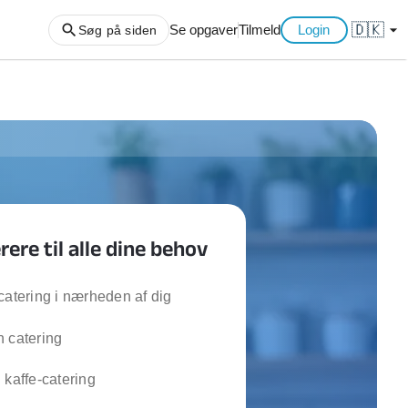
🇩🇰
arrow_drop_down
Se opgaver
Tilmeld
Login
Søg på siden
ng af haveaffald
ng af storskrald
slager
gger
rere til alle dine behov
ning
an
l hårde hvidevarer
catering i nærheden af dig
belsamling
 catering
ng af køkken
 kaffe-catering
ng af hjemme netværk