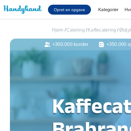
Kategorier
Hv
Opret en opgave
Hjem
/
Catering
/
Kaffecatering
/
Østjy
+300.000 kunder
+350.000 o
Affaldsfjernelse
Afhentning af køles
Anlæg af terrasse
Cykel reparation
Flyttehjælp
Gulvlaminering
Hårde hvidevare Mon
Kaffecat
Hjælp til mobil, pc, 
Installation af ildste
Møbelsamling og mo
Brabran
Ophængning af lam