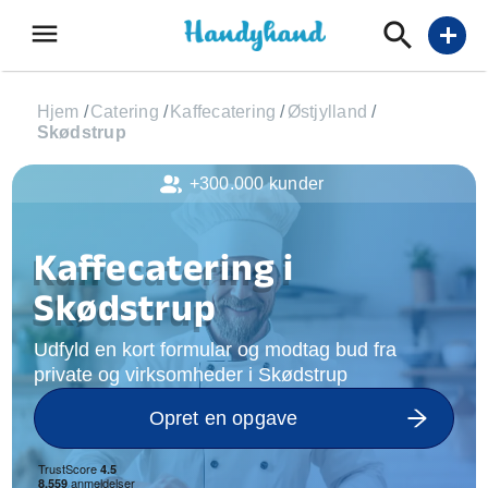
menu
add
Hjem
/
Catering
/
Kaffecatering
/
Østjylland
/
Skødstrup
+300.000 kunder
Kaffecatering i
Skødstrup
Udfyld en kort formular og modtag bud fra
private og virksomheder i Skødstrup
Opret en opgave