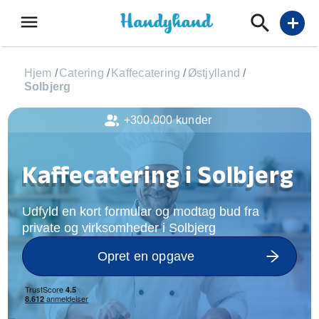
menu
add
Hjem
/
Catering
/
Kaffecatering
/
Østjylland
/
Solbjerg
+300.000 kunder
Kaffecatering i Solbjerg
Udfyld en kort formular og modtag bud fra
private og virksomheder i Solbjerg
Opret en opgave